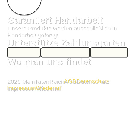
Garantiert Handarbeit
Unsere Produkte werden ausschließlich in
Handarbeit gefertigt.
Unterstütze Zahlunsgarten
Wo man uns findet
2026
MeinTatenReich
AGB
Datenschutz
Impressum
Wiederruf