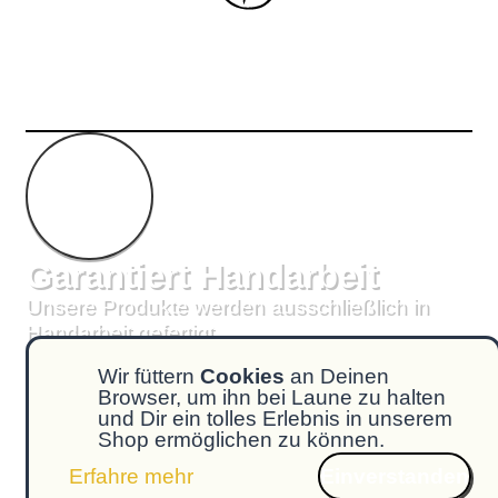
Garantiert Handarbeit
Unsere Produkte werden ausschließlich in
Handarbeit gefertigt.
Unterstütze Zahlunsgarten
Wir füttern
Cookies
an Deinen
Browser, um ihn bei Laune zu halten
und Dir ein tolles Erlebnis in unserem
Wo man uns findet
Shop ermöglichen zu können.
Einverstanden
Erfahre mehr