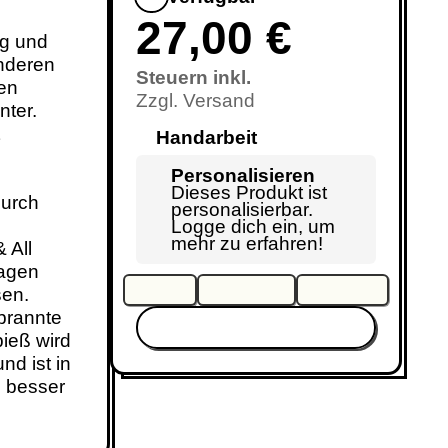
27,00 €
g und
nderen
Steuern inkl.
nen
Zzgl. Versand
ter.
Handarbeit
Personalisieren
Dieses Produkt ist
durch
personalisierbar.
Logge dich ein, um
mehr zu erfahren!
 All
ragen
sen.
brannte
Einloggen & reservieren
pieß wird
nd ist in
l besser