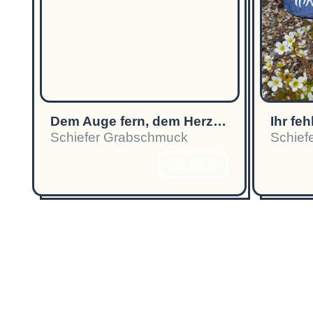
Dem Auge fern, dem Herzen nah!
Ihr fe
Schiefer Grabschmuck
Schief
32,00 €