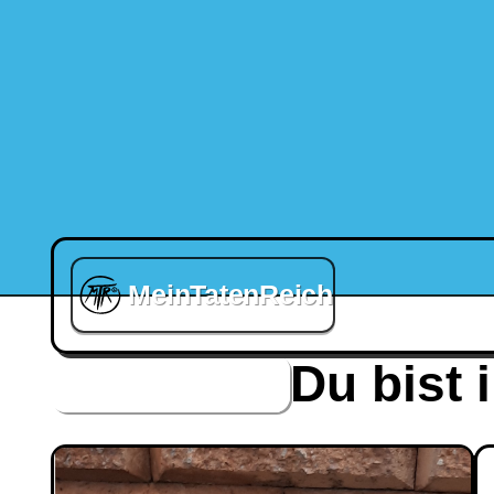
MeinTatenReich
Du bist 
Schiefer Grabschmuck