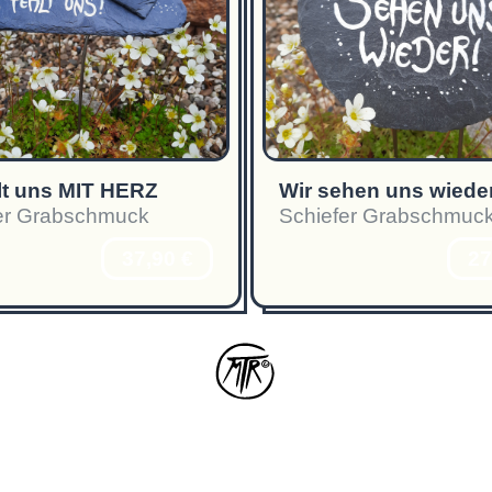
hlt uns MIT HERZ
er Grabschmuck
Schiefer Grabschmuc
37,90 €
27